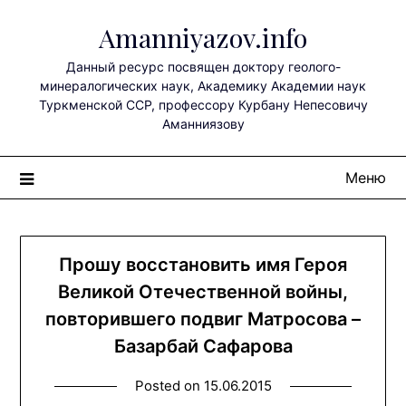
Перейти
Amanniyazov.info
к
содержимому
Данный ресурс посвящен доктору геолого-
минералогических наук, Академику Академии наук
Туркменской ССР, профессору Курбану Непесовичу
Аманниязову
Меню
Прошу восстановить имя Героя
Великой Отечественной войны,
повторившего подвиг Матросова –
Базарбай Сафарова
Posted on
15.06.2015