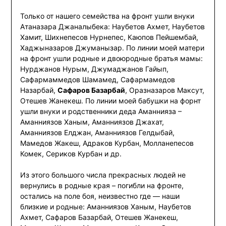
Только от нашего семейства на фронт ушли внуки
Атаназара Джаналыбека: Наубетов Ахмет, Наубетов
Хамит, Шихнепесов Нурнепес, Каюпов Пейшембай,
Хаджыназаров Джуманызар. По линии моей матери
на фронт ушли родные и двоюродные братья мамы:
Нурджанов Нурым, Джумаджанов Гайып,
Сафармаммедов Шамамед, Сафармамедов
Назарбай,
Сафаров Базарбай
, Оразназаров Максут,
Отешев Жанекеш. По линии моей бабушки на форнт
ушли внуки и родственники деда Аманнияза –
Аманниязов Ханым, Аманниязов Джахат,
Аманниязов Елджан, Аманниязов Гелдыбай,
Мамедов Жакеш, Адраков Курбан, Молланепесов
Комек, Сериков Курбан и др.
Из этого большого числа прекрасных людей не
вернулись в родные края – погибли на фронте,
остались на поле боя, неизвестно где — наши
близкие и родные: Аманниязов Ханым, Наубетов
Ахмет, Сафаров Базарбай, Отешев Жанекеш,