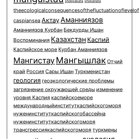
shokpakata
shopanata
theecologicalconsequencesofthefluctuationoflevelo
Аманниязов
Актау
caspiansea
Аманниязов Курбан
Бекдурды Ишан
Казахстан
Каспий
Воспоминания
Каспийское море
Курбан Аманниязов
Мангышлак
Мангистау
Отчий
край
Россия
Сары Ишан
Туркменистан
геология
геоэкологические проблемы
загрязнение окружающей среды
изменение
уровня Каспия
каспийскоеморе
международныйинституткаспийскогоморя
нуженинституткаспийскогобассейна
нуженинституткаспийскогоморя
трансгрессиякаспийскогоморя
туркмены