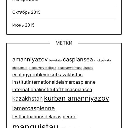
Октябрь 2015
Июнь 2015
МЕТКИ
amanniyazov
caspiansea
beketata
chokpakata
chopanata
discouveryofoilgaz
discoveryofmanguistaou
ecologyproblemesofkazakhstan
institutinternationaldelamercaspienne
internationalinstitutofthecaspiansea
kurban amanniyazov
kazakhstan
lamercaspienne
lesfluctuationsdelacaspienne
manguistau