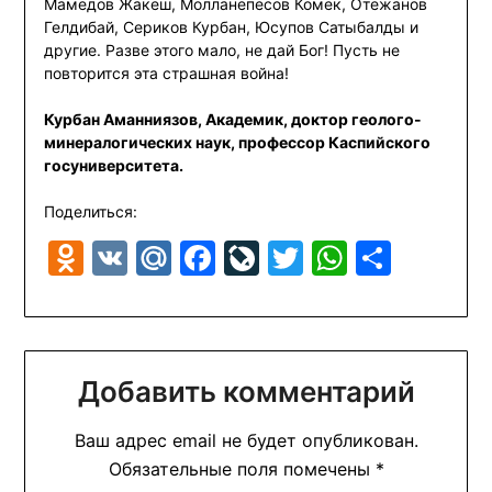
Мамедов Жакеш, Молланепесов Комек, Отежанов
Гелдибай, Сериков Курбан, Юсупов Сатыбалды и
другие. Разве этого мало, не дай Бог! Пусть не
повторится эта страшная война!
Курбан Аманниязов, Академик, доктор геолого-
минералогических наук, профессор Каспийского
госуниверситета.
Поделиться:
Odnoklassniki
VK
Mail.Ru
Facebook
LiveJournal
Twitter
WhatsA
Отпр
Добавить комментарий
Ваш адрес email не будет опубликован.
Обязательные поля помечены
*