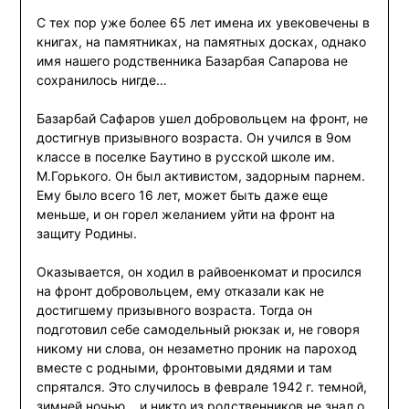
С тех пор уже более 65 лет имена их увековечены в
книгах, на памятниках, на памятных досках, однако
имя нашего родственника Базарбая Сапарова не
сохранилось нигде…
Базарбай Сафаров ушел добровольцем на фронт, не
достигнув призывного возраста. Он учился в 9ом
классе в поселке Баутино в русской школе им.
М.Горького. Он был активистом, задорным парнем.
Ему было всего 16 лет, может быть даже еще
меньше, и он горел желанием уйти на фронт на
защиту Родины.
Оказывается, он ходил в райвоенкомат и просился
на фронт добровольцем, ему отказали как не
достигшему призывного возраста. Тогда он
подготовил себе самодельный рюкзак и, не говоря
никому ни слова, он незаметно проник на пароход
вместе с родными, фронтовыми дядями и там
спрятался. Это случилось в феврале 1942 г. темной,
зимней ночью… и никто из родственников не знал о