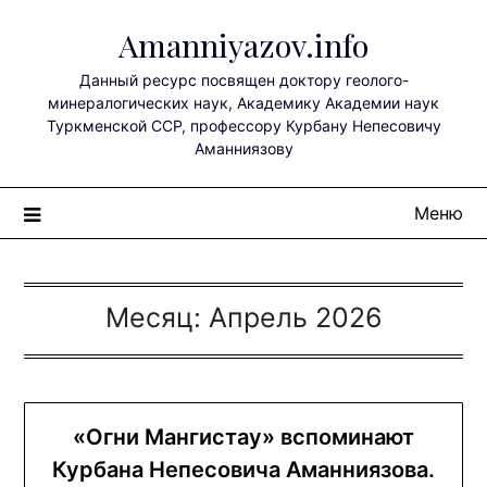
Перейти
Amanniyazov.info
к
содержимому
Данный ресурс посвящен доктору геолого-
минералогических наук, Академику Академии наук
Туркменской ССР, профессору Курбану Непесовичу
Аманниязову
Меню
Месяц:
Апрель 2026
«Огни Мангистау» вспоминают
Курбана Непесовича Аманниязова.