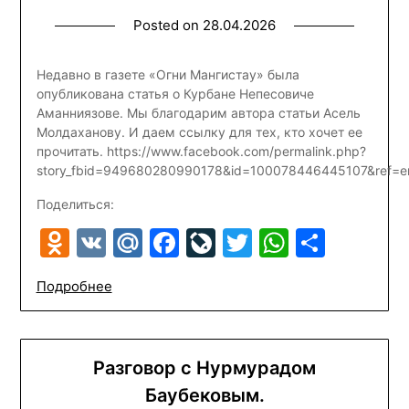
Posted on
28.04.2026
Недавно в газете «Огни Мангистау» была
опубликована статья о Курбане Непесовиче
Аманниязове. Мы благодарим автора статьи Асель
Молдаханову. И даем ссылку для тех, кто хочет ее
прочитать. https://www.facebook.com/permalink.php?
story_fbid=949680280990178&id=100078446445107&ref=e
Поделиться:
Odnoklassniki
VK
Mail.Ru
Facebook
LiveJournal
Twitter
WhatsA
Отпр
Подробнее
Разговор с Нурмурадом
Баубековым.