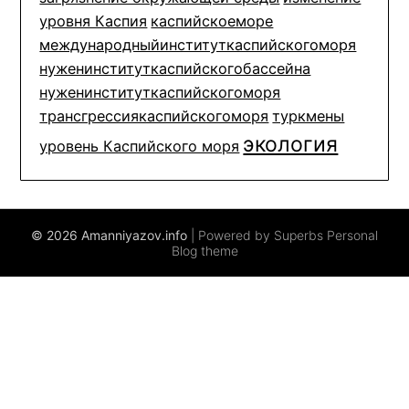
уровня Каспия
каспийскоеморе
международныйинституткаспийскогоморя
нуженинституткаспийскогобассейна
нуженинституткаспийскогоморя
трансгрессиякаспийскогоморя
туркмены
экология
уровень Каспийского моря
© 2026 Amanniyazov.info
| Powered by Superbs
Personal
Blog theme