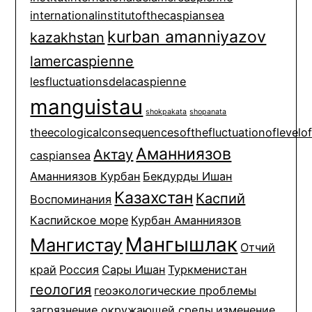
internationalinstitutofthecaspiansea
kurban amanniyazov
kazakhstan
lamercaspienne
lesfluctuationsdelacaspienne
manguistau
shokpakata
shopanata
theecologicalconsequencesofthefluctuationoflevelo
Аманниязов
Актау
caspiansea
Аманниязов Курбан
Бекдурды Ишан
Казахстан
Каспий
Воспоминания
Каспийское море
Курбан Аманниязов
Мангышлак
Мангистау
Отчий
край
Россия
Сары Ишан
Туркменистан
геология
геоэкологические проблемы
загрязнение окружающей среды
изменение