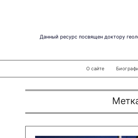
Перейти
к
содержимому
Данный ресурс посвящен доктору геол
О сайте
Биограф
Метк