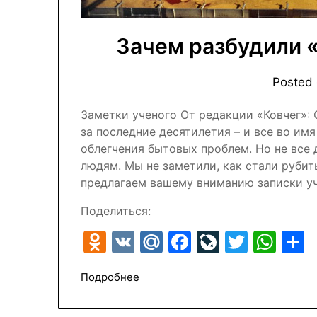
Зачем разбудили 
Posted
Заметки ученого От редакции «Ковчег»:
за последние десятилетия – и все во им
облегчения бытовых проблем. Но не все 
людям. Мы не заметили, как стали рубит
предлагаем вашему вниманию записки у
Поделиться:
Odnoklassniki
VK
Mail.Ru
Facebook
LiveJour
Twitte
Wh
Подробнее