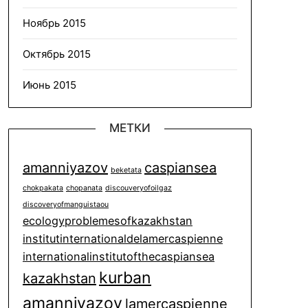
Ноябрь 2015
Октябрь 2015
Июнь 2015
МЕТКИ
amanniyazov
caspiansea
beketata
chokpakata
chopanata
discouveryofoilgaz
discoveryofmanguistaou
ecologyproblemesofkazakhstan
institutinternationaldelamercaspienne
internationalinstitutofthecaspiansea
kurban
kazakhstan
amanniyazov
lamercaspienne