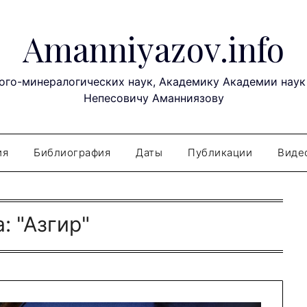
Amanniyazov.info
ого-минералогических наук, Академику Академии наук
Непесовичу Аманниязову
ия
Библиография
Даты
Публикации
Виде
а:
"Азгир"