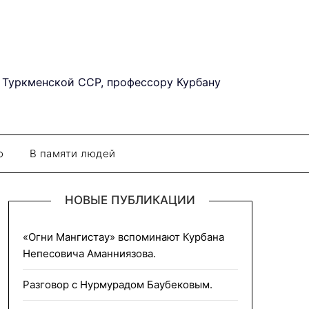
 Туркменской ССР, профессору Курбану
о
В памяти людей
НОВЫЕ ПУБЛИКАЦИИ
«Огни Мангистау» вспоминают Курбана
Непесовича Аманниязова.
Разговор с Нурмурадом Баубековым.