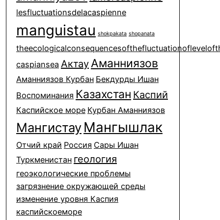
lesfluctuationsdelacaspienne
manguistau
shokpakata
shopanata
theecologicalconsequencesofthefluctuationofleveloft
Аманниязов
Актау
caspiansea
Аманниязов Курбан
Бекдурды Ишан
Казахстан
Каспий
Воспоминания
Каспийское море
Курбан Аманниязов
Мангышлак
Мангистау
Отчий край
Россия
Сары Ишан
геология
Туркменистан
геоэкологические проблемы
загрязнение окружающей среды
изменение уровня Каспия
каспийскоеморе