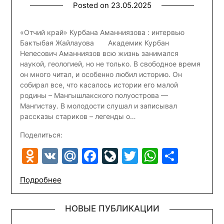
Posted on
23.05.2025
«Отчий край» Курбана Аманниязова : интервью
Бактыбая Жайлауова Академик Курбан
Непесович Аманниязов всю жизнь занимался
наукой, геологией, но не только. В свободное время
он много читал, и особенно любил историю. Он
собирал все, что касалось истории его малой
родины – Мангышлакского полуострова —
Мангистау. В молодости слушал и записывал
рассказы стариков – легенды о…
Поделиться:
Odnoklassniki
VK
Mail.Ru
Facebook
LiveJournal
Twitter
WhatsA
Отпр
Подробнее
НОВЫЕ ПУБЛИКАЦИИ