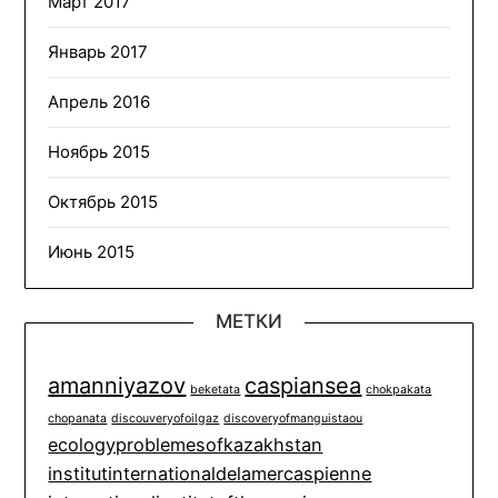
Март 2017
Январь 2017
Апрель 2016
Ноябрь 2015
Октябрь 2015
Июнь 2015
МЕТКИ
amanniyazov
caspiansea
beketata
chokpakata
chopanata
discouveryofoilgaz
discoveryofmanguistaou
ecologyproblemesofkazakhstan
institutinternationaldelamercaspienne