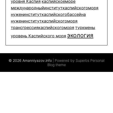
уровня Каспия
каспийскоеморе
международныйинституткаспийскогоморя
нуженинституткаспийскогобассейна
нуженинституткаспийскогоморя
трансгрессиякаспийскогоморя
туркмены
экология
уровень Каспийского моря
© 2026 Amanniyazov.info
| Powered by Superbs
Personal
Blog theme