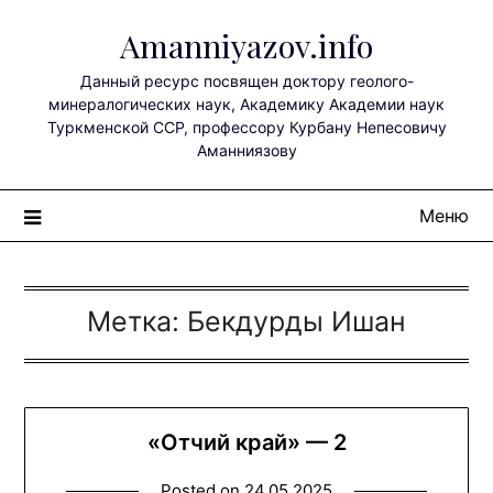
Перейти
Amanniyazov.info
к
содержимому
Данный ресурс посвящен доктору геолого-
минералогических наук, Академику Академии наук
Туркменской ССР, профессору Курбану Непесовичу
Аманниязову
Меню
Метка:
Бекдурды Ишан
«Отчий край» — 2
Posted on
24.05.2025