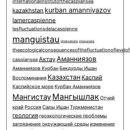
internationalinstitutofthecaspiansea
kurban amanniyazov
kazakhstan
lamercaspienne
lesfluctuationsdelacaspienne
manguistau
shokpakata
shopanata
theecologicalconsequencesofthefluctuationoflevelo
Аманниязов
Актау
caspiansea
Аманниязов Курбан
Бекдурды Ишан
Казахстан
Каспий
Воспоминания
Каспийское море
Курбан Аманниязов
Мангышлак
Мангистау
Отчий
край
Россия
Сары Ишан
Туркменистан
геология
геоэкологические проблемы
загрязнение окружающей среды
изменение