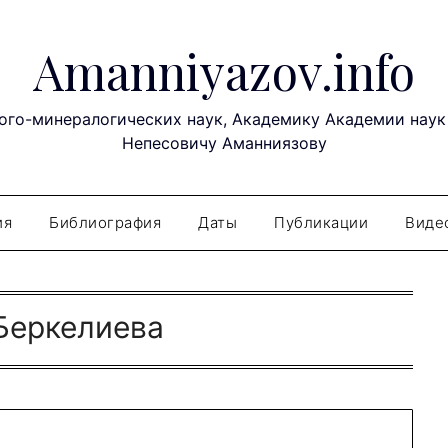
Amanniyazov.info
ого-минералогических наук, Академику Академии наук
Непесовичу Аманниязову
ия
Библиография
Даты
Публикации
Виде
Беркелиева