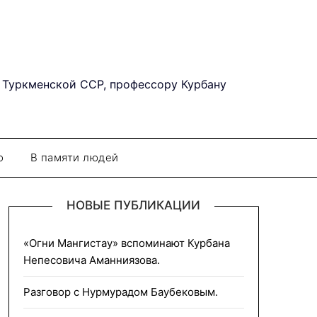
 Туркменской ССР, профессору Курбану
о
В памяти людей
НОВЫЕ ПУБЛИКАЦИИ
«Огни Мангистау» вспоминают Курбана
Непесовича Аманниязова.
Разговор с Нурмурадом Баубековым.