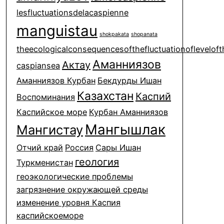
lesfluctuationsdelacaspienne
manguistau
shokpakata
shopanata
theecologicalconsequencesofthefluctuationofleveloft
Аманниязов
Актау
caspiansea
Аманниязов Курбан
Бекдурды Ишан
Казахстан
Каспий
Воспоминания
Каспийское море
Курбан Аманниязов
Мангышлак
Мангистау
Отчий край
Россия
Сары Ишан
геология
Туркменистан
геоэкологические проблемы
загрязнение окружающей среды
изменение уровня Каспия
каспийскоеморе