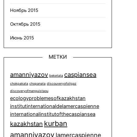
Ноябрь 2015
Октябрь 2015
Июнь 2015
МЕТКИ
amanniyazov
caspiansea
beketata
chokpakata
chopanata
discouveryofoilgaz
discoveryofmanguistaou
ecologyproblemesofkazakhstan
institutinternationaldelamercaspienne
internationalinstitutofthecaspiansea
kurban
kazakhstan
amanniyazov
lamercaspienne