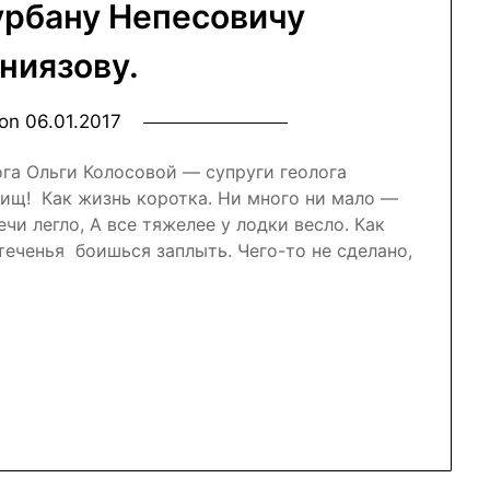
рбану Непесовичу
ниязову.
 on
06.01.2017
ога Ольги Колосовой — супруги геолога
ищ! Как жизнь коротка. Ни много ни мало —
чи легло, А все тяжелее у лодки весло. Как
теченья боишься заплыть. Чего-то не сделано,
nal
r
atsApp
Отправить