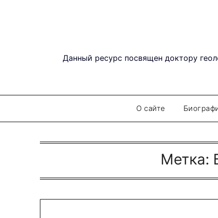
Перейти
к
содержимому
Данный ресурс посвящен доктору геол
О сайте
Биограф
Метка: