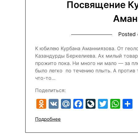
Посвящение Ку
Аман
Posted
К юбилею Курбана Аманниязова. От геол
Казандурды Беркелиева. Ах милый товар
прожито пока. Ни много ни мало — за пле
было легко по течению плыть. А против 
что-то…
Поделиться:
Odnoklassniki
VK
Mail.Ru
Facebook
LiveJour
Twitte
Wh
Подробнее