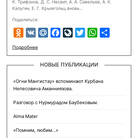
К. Трифонов, Д. С. Несвит, А. А. Савельев, А. К.
Калугин, Е. Г. Крымгольц вновь…
Поделиться:
Odnoklassniki
VK
Mail.Ru
Facebook
LiveJournal
Twitter
WhatsA
Отпр
Подробнее
НОВЫЕ ПУБЛИКАЦИИ
«Огни Мангистау» вспоминают Курбана
Непесовича Аманниязова.
Разговор с Нурмурадом Баубековым.
Alma Mater
«Помним, любим…»