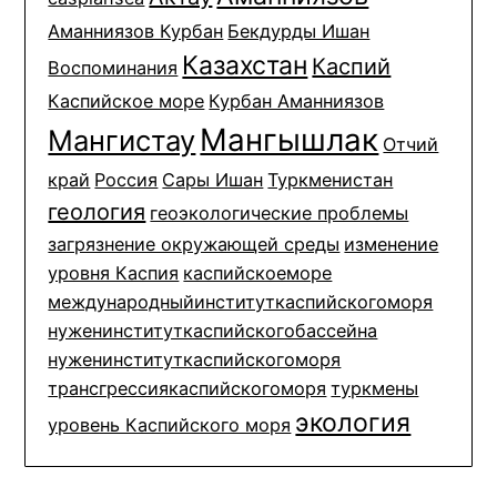
Аманниязов Курбан
Бекдурды Ишан
Казахстан
Каспий
Воспоминания
Каспийское море
Курбан Аманниязов
Мангышлак
Мангистау
Отчий
край
Россия
Сары Ишан
Туркменистан
геология
геоэкологические проблемы
загрязнение окружающей среды
изменение
уровня Каспия
каспийскоеморе
международныйинституткаспийскогоморя
нуженинституткаспийскогобассейна
нуженинституткаспийскогоморя
трансгрессиякаспийскогоморя
туркмены
экология
уровень Каспийского моря