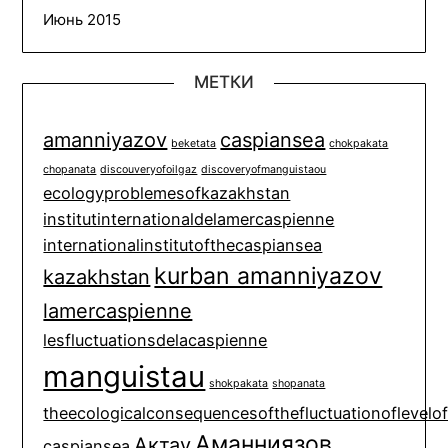
Июнь 2015
МЕТКИ
amanniyazov
caspiansea
beketata
chokpakata
chopanata
discouveryofoilgaz
discoveryofmanguistaou
ecologyproblemesofkazakhstan
institutinternationaldelamercaspienne
internationalinstitutofthecaspiansea
kurban amanniyazov
kazakhstan
lamercaspienne
lesfluctuationsdelacaspienne
manguistau
shokpakata
shopanata
theecologicalconsequencesofthefluctuationoflevelo
Аманниязов
Актау
caspiansea