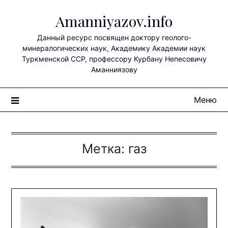
Перейти
Amanniyazov.info
к
содержимому
Данный ресурс посвящен доктору геолого-
минералогических наук, Академику Академии наук
Туркменской ССР, профессору Курбану Непесовичу
Аманниязову
Меню
Метка:
газ