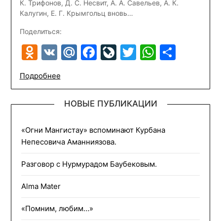
К. Трифонов, Д. С. Несвит, А. А. Савельев, А. К.
Калугин, Е. Г. Крымгольц вновь…
Поделиться:
Odnoklassniki
VK
Mail.Ru
Facebook
LiveJournal
Twitter
WhatsA
Отпр
Подробнее
НОВЫЕ ПУБЛИКАЦИИ
«Огни Мангистау» вспоминают Курбана
Непесовича Аманниязова.
Разговор с Нурмурадом Баубековым.
Alma Mater
«Помним, любим…»