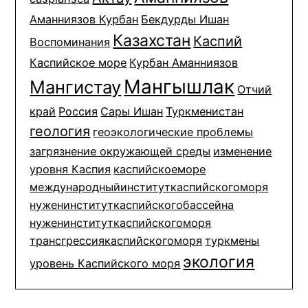
Аманниязов Курбан
Бекдурды Ишан
Казахстан
Каспий
Воспоминания
Каспийское море
Курбан Аманниязов
Мангышлак
Мангистау
Отчий
край
Россия
Сары Ишан
Туркменистан
геология
геоэкологические проблемы
загрязнение окружающей среды
изменение
уровня Каспия
каспийскоеморе
международныйинституткаспийскогоморя
нуженинституткаспийскогобассейна
нуженинституткаспийскогоморя
трансгрессиякаспийскогоморя
туркмены
экология
уровень Каспийского моря