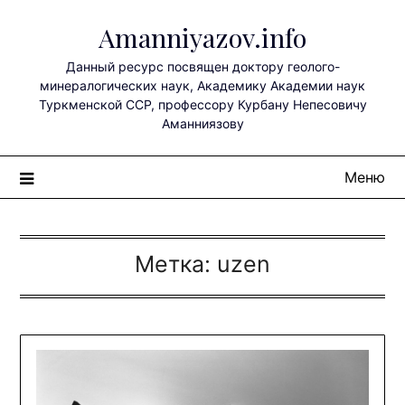
Перейти
Amanniyazov.info
к
содержимому
Данный ресурс посвящен доктору геолого-
минералогических наук, Академику Академии наук
Туркменской ССР, профессору Курбану Непесовичу
Аманниязову
Меню
Метка:
uzen