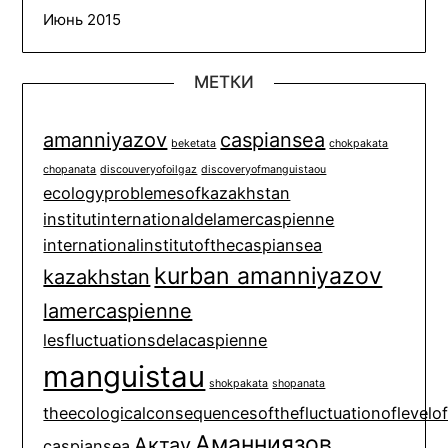
Июнь 2015
МЕТКИ
amanniyazov
caspiansea
beketata
chokpakata
chopanata
discouveryofoilgaz
discoveryofmanguistaou
ecologyproblemesofkazakhstan
institutinternationaldelamercaspienne
internationalinstitutofthecaspiansea
kurban amanniyazov
kazakhstan
lamercaspienne
lesfluctuationsdelacaspienne
manguistau
shokpakata
shopanata
theecologicalconsequencesofthefluctuationoflevelo
Аманниязов
Актау
caspiansea