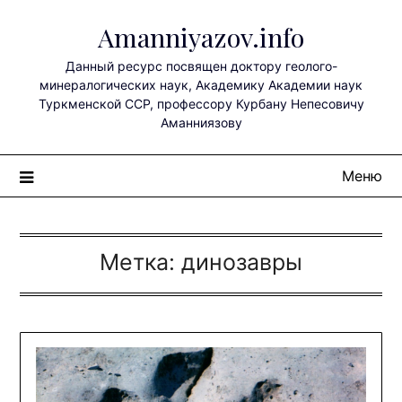
Перейти
Amanniyazov.info
к
содержимому
Данный ресурс посвящен доктору геолого-
минералогических наук, Академику Академии наук
Туркменской ССР, профессору Курбану Непесовичу
Аманниязову
Меню
Метка:
динозавры