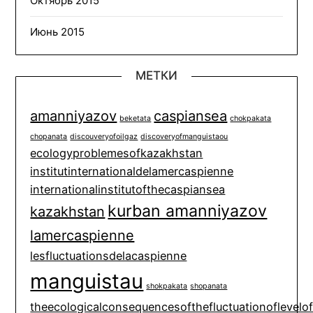
Октябрь 2015
Июнь 2015
МЕТКИ
amanniyazov
caspiansea
beketata
chokpakata
chopanata
discouveryofoilgaz
discoveryofmanguistaou
ecologyproblemesofkazakhstan
institutinternationaldelamercaspienne
internationalinstitutofthecaspiansea
kurban amanniyazov
kazakhstan
lamercaspienne
lesfluctuationsdelacaspienne
manguistau
shokpakata
shopanata
theecologicalconsequencesofthefluctuationoflevelo