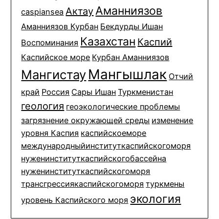
Аманниязов
Актау
caspiansea
Аманниязов Курбан
Бекдурды Ишан
Казахстан
Каспий
Воспоминания
Каспийское море
Курбан Аманниязов
Мангышлак
Мангистау
Отчий
край
Россия
Сары Ишан
Туркменистан
геология
геоэкологические проблемы
загрязнение окружающей среды
изменение
уровня Каспия
каспийскоеморе
международныйинституткаспийскогоморя
нуженинституткаспийскогобассейна
нуженинституткаспийскогоморя
трансгрессиякаспийскогоморя
туркмены
экология
уровень Каспийского моря