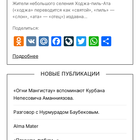
Жители небольшого селения Ходжа-пиль-Ата
(«ходжа» переводится как «святой», «пиль» —
«слон», «ата» — «отец») издавна…
Поделиться:
Odnoklassniki
VK
Mail.Ru
Facebook
LiveJournal
Twitter
WhatsA
Отпр
Подробнее
НОВЫЕ ПУБЛИКАЦИИ
«Огни Мангистау» вспоминают Курбана
Непесовича Аманниязова.
Разговор с Нурмурадом Баубековым.
Alma Mater