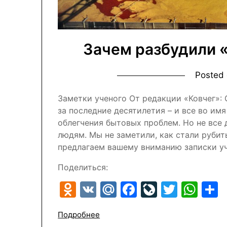
Зачем разбудили 
Posted
Заметки ученого От редакции «Ковчег»:
за последние десятилетия – и все во им
облегчения бытовых проблем. Но не все 
людям. Мы не заметили, как стали рубит
предлагаем вашему вниманию записки у
Поделиться:
Odnoklassniki
VK
Mail.Ru
Facebook
LiveJour
Twitte
Wh
Подробнее