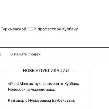
 Туркменской ССР, профессору Курбану
о
В памяти людей
НОВЫЕ ПУБЛИКАЦИИ
«Огни Мангистау» вспоминают Курбана
Непесовича Аманниязова.
Разговор с Нурмурадом Баубековым.