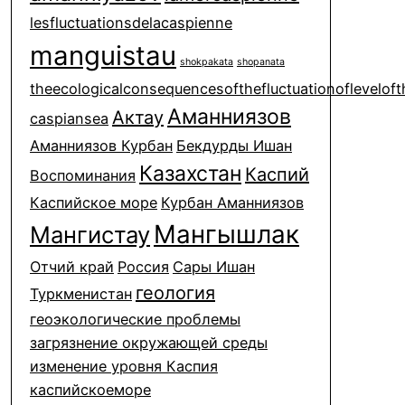
lesfluctuationsdelacaspienne
manguistau
shokpakata
shopanata
theecologicalconsequencesofthefluctuationofleveloft
Аманниязов
Актау
caspiansea
Аманниязов Курбан
Бекдурды Ишан
Казахстан
Каспий
Воспоминания
Каспийское море
Курбан Аманниязов
Мангышлак
Мангистау
Отчий край
Россия
Сары Ишан
геология
Туркменистан
геоэкологические проблемы
загрязнение окружающей среды
изменение уровня Каспия
каспийскоеморе