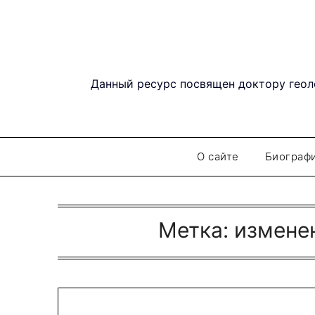
Перейти
к
содержимому
Данный ресурс посвящен доктору геол
О сайте
Биограф
Метка:
измене