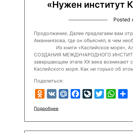
«Нужен институт К
Posted
Продолжение. Далее предлагаем вам отр
Аманниязова, где он объяснял, в чем не
Из книги «Каспийское море», Алма
СОЗДАНИЯ МЕЖДУНАРОДНОГО ИНСТИТУ
завершающем этапе ХХ века возникают 
Каспийского моря. Как ни горько об это
Поделиться:
Odnoklassniki
VK
Mail.Ru
Facebook
LiveJour
Twitte
Wh
Подробнее