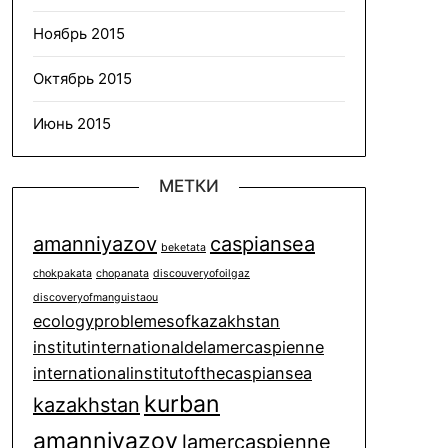
Ноябрь 2015
Октябрь 2015
Июнь 2015
МЕТКИ
amanniyazov
caspiansea
beketata
chokpakata
chopanata
discouveryofoilgaz
discoveryofmanguistaou
ecologyproblemesofkazakhstan
institutinternationaldelamercaspienne
internationalinstitutofthecaspiansea
kurban
kazakhstan
amanniyazov
lamercaspienne