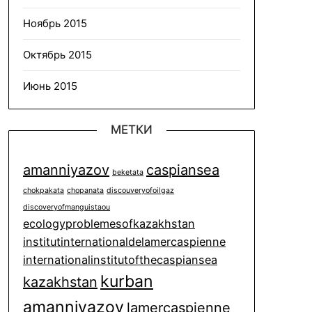
Ноябрь 2015
Октябрь 2015
Июнь 2015
МЕТКИ
amanniyazov
caspiansea
beketata
chokpakata
chopanata
discouveryofoilgaz
discoveryofmanguistaou
ecologyproblemesofkazakhstan
institutinternationaldelamercaspienne
internationalinstitutofthecaspiansea
kurban
kazakhstan
amanniyazov
lamercaspienne