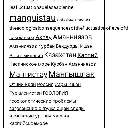
lesfluctuationsdelacaspienne
manguistau
shokpakata
shopanata
theecologicalconsequencesofthefluctuationofleveloft
Аманниязов
Актау
caspiansea
Аманниязов Курбан
Бекдурды Ишан
Казахстан
Каспий
Воспоминания
Каспийское море
Курбан Аманниязов
Мангышлак
Мангистау
Отчий край
Россия
Сары Ишан
геология
Туркменистан
геоэкологические проблемы
загрязнение окружающей среды
изменение уровня Каспия
каспийскоеморе