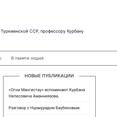
 Туркменской ССР, профессору Курбану
о
В памяти людей
НОВЫЕ ПУБЛИКАЦИИ
«Огни Мангистау» вспоминают Курбана
Непесовича Аманниязова.
Разговор с Нурмурадом Баубековым.