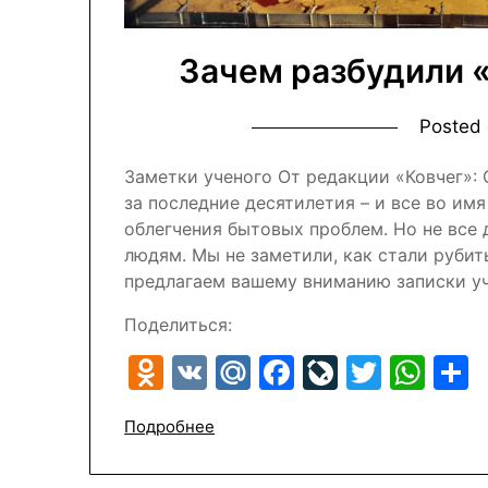
Зачем разбудили 
Posted
Заметки ученого От редакции «Ковчег»:
за последние десятилетия – и все во им
облегчения бытовых проблем. Но не все 
людям. Мы не заметили, как стали рубит
предлагаем вашему вниманию записки у
Поделиться:
Odnoklassniki
VK
Mail.Ru
Facebook
LiveJour
Twitte
Wh
Подробнее