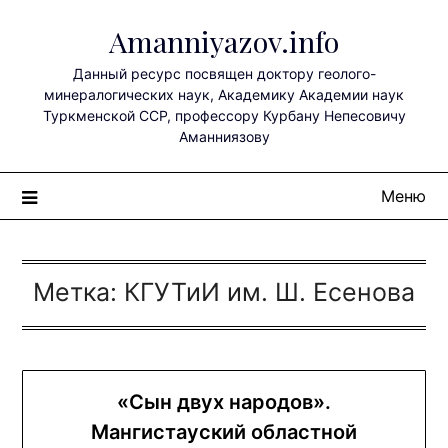
Перейти
Amanniyazov.info
к
содержимому
Данный ресурс посвящен доктору геолого-
минералогических наук, Академику Академии наук
Туркменской ССР, профессору Курбану Непесовичу
Аманниязову
Меню
Метка:
КГУТиИ им. Ш. Есенова
«Сын двух народов».
Мангистауский областной