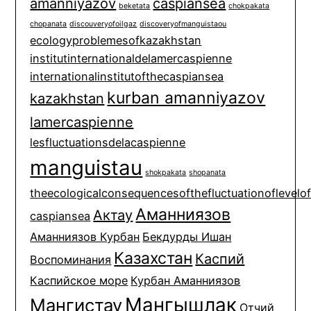
amanniyazov
caspiansea
beketata
chokpakata
chopanata
discouveryofoilgaz
discoveryofmanguistaou
ecologyproblemesofkazakhstan
institutinternationaldelamercaspienne
internationalinstitutofthecaspiansea
kurban amanniyazov
kazakhstan
lamercaspienne
lesfluctuationsdelacaspienne
manguistau
shokpakata
shopanata
theecologicalconsequencesofthefluctuationoflevelo
Аманниязов
Актау
caspiansea
Аманниязов Курбан
Бекдурды Ишан
Казахстан
Каспий
Воспоминания
Каспийское море
Курбан Аманниязов
Мангышлак
Мангистау
Отчий