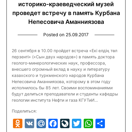
историко-краеведческий музей
проведет встречу в память Курбана
Непесовича Аманниязова
Posted on
25.09.2017
26 сентября в 10.00 пройдет встреча «Екі елдің төл
перзенті» («Сын двух народов») в память доктора
геолого-минерологических наук, профессора,
внесшего огромный вклад в науку и литературу
казахского и туркменского народов Курбана
Непесовича Аманниязова, которому в этом году
исполнилось бы 85 лет. Своими воспоминаниями
будут делиться преподаватели и студенты кафедры
геологии института Нефти и газа КГУТиИ…
Поделиться:
Odnoklassniki
VK
Mail.Ru
Facebook
LiveJournal
Twitter
WhatsA
Отпр