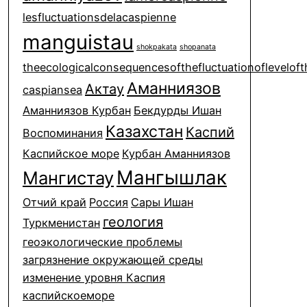
lesfluctuationsdelacaspienne
manguistau
shokpakata
shopanata
theecologicalconsequencesofthefluctuationofleveloft
Аманниязов
Актау
caspiansea
Аманниязов Курбан
Бекдурды Ишан
Казахстан
Каспий
Воспоминания
Каспийское море
Курбан Аманниязов
Мангышлак
Мангистау
Отчий край
Россия
Сары Ишан
геология
Туркменистан
геоэкологические проблемы
загрязнение окружающей среды
изменение уровня Каспия
каспийскоеморе