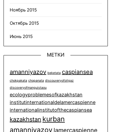
Ноябрь 2015
Октябрь 2015
Июнь 2015
МЕТКИ
amanniyazov
caspiansea
beketata
chokpakata
chopanata
discouveryofoilgaz
discoveryofmanguistaou
ecologyproblemesofkazakhstan
institutinternationaldelamercaspienne
internationalinstitutofthecaspiansea
kurban
kazakhstan
amanniyazov
lamercaspienne