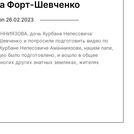
да Форт-Шевченко
 on
26.02.2023
АННИЯЗОВА, дочь Курбана Непесовича:
Шевченко и попросили подготовить видео по
 Курбане Непесовиче Аманниязове, нашем папе,
део было подготовлено, и вошло в общее
ногих других знатных земляках, жителях
nal
r
atsApp
Отправить