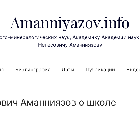
Amanniyazov.info
ого-минералогических наук, Академику Академии наук
Непесовичу Аманниязову
ия
Библиография
Даты
Публикации
Виде
ович Аманниязов о школе