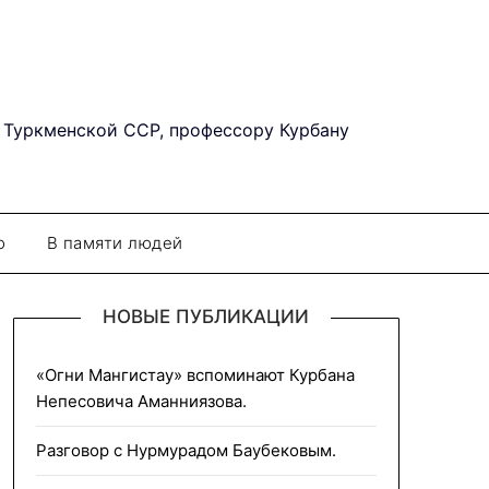
 Туркменской ССР, профессору Курбану
о
В памяти людей
НОВЫЕ ПУБЛИКАЦИИ
«Огни Мангистау» вспоминают Курбана
Непесовича Аманниязова.
Разговор с Нурмурадом Баубековым.