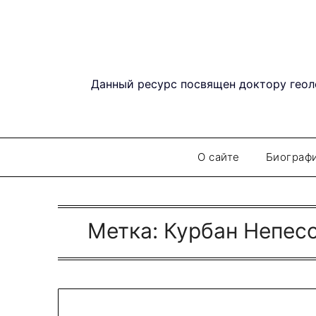
Перейти
к
содержимому
Данный ресурс посвящен доктору геол
О сайте
Биограф
Метка:
Курбан Непес