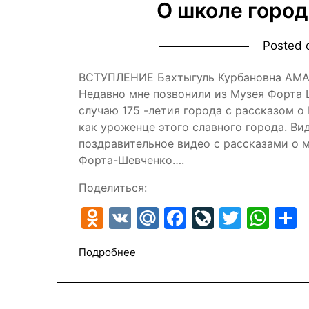
О школе горо
Posted
ВСТУПЛЕНИЕ Бахтыгуль Курбановна АМ
Недавно мне позвонили из Музея Форта 
случаю 175 -летия города с рассказом о
как уроженце этого славного города. Ви
поздравительное видео с рассказами о м
Форта-Шевченко….
Поделиться:
Odnoklassniki
VK
Mail.Ru
Facebook
LiveJour
Twitte
Wh
Подробнее