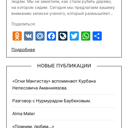
людям. Мы не заметили, как стали рубить дерево,
на котором сидим. Сегодня мы предлагаем вашему
вниманию записки ученого, который размышляет…
Поделиться:
Odnoklassniki
VK
Mail.Ru
Facebook
LiveJournal
Twitter
WhatsA
Отпр
Подробнее
НОВЫЕ ПУБЛИКАЦИИ
«Огни Мангистау» вспоминают Курбана
Непесовича Аманниязова.
Разговор с Нурмурадом Баубековым.
Alma Mater
«Помним, любим…»