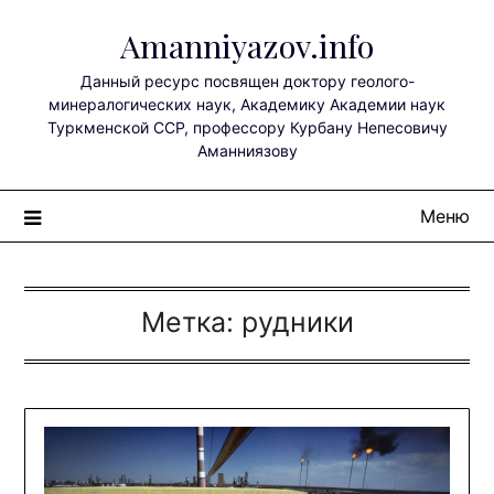
Перейти
Amanniyazov.info
к
содержимому
Данный ресурс посвящен доктору геолого-
минералогических наук, Академику Академии наук
Туркменской ССР, профессору Курбану Непесовичу
Аманниязову
Меню
Метка:
рудники