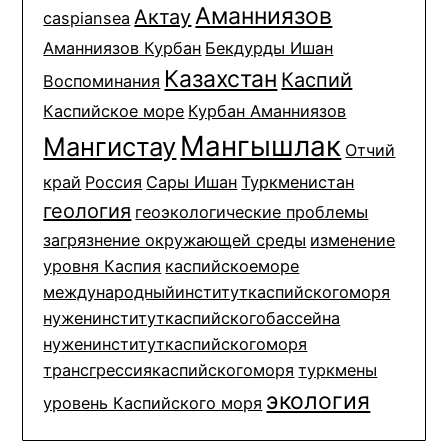
Аманниязов
Актау
caspiansea
Аманниязов Курбан
Бекдурды Ишан
Казахстан
Каспий
Воспоминания
Каспийское море
Курбан Аманниязов
Мангышлак
Мангистау
Отчий
край
Россия
Сары Ишан
Туркменистан
геология
геоэкологические проблемы
загрязнение окружающей среды
изменение
уровня Каспия
каспийскоеморе
международныйинституткаспийскогоморя
нуженинституткаспийскогобассейна
нуженинституткаспийскогоморя
трансгрессиякаспийскогоморя
туркмены
экология
уровень Каспийского моря