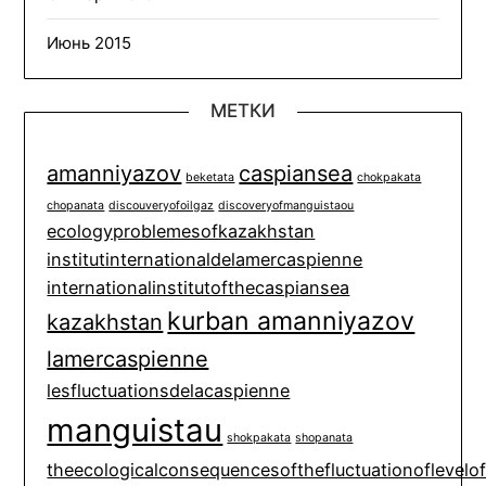
Июнь 2015
МЕТКИ
amanniyazov
caspiansea
beketata
chokpakata
chopanata
discouveryofoilgaz
discoveryofmanguistaou
ecologyproblemesofkazakhstan
institutinternationaldelamercaspienne
internationalinstitutofthecaspiansea
kurban amanniyazov
kazakhstan
lamercaspienne
lesfluctuationsdelacaspienne
manguistau
shokpakata
shopanata
theecologicalconsequencesofthefluctuationoflevelo