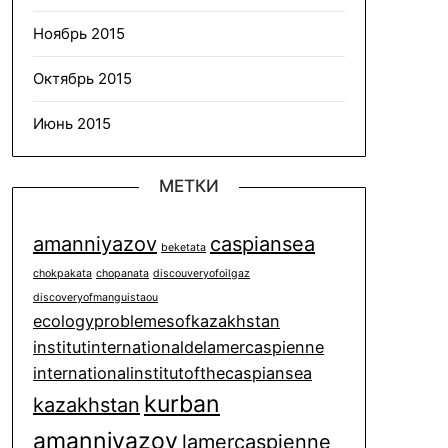
Ноябрь 2015
Октябрь 2015
Июнь 2015
МЕТКИ
amanniyazov
caspiansea
beketata
chokpakata
chopanata
discouveryofoilgaz
discoveryofmanguistaou
ecologyproblemesofkazakhstan
institutinternationaldelamercaspienne
internationalinstitutofthecaspiansea
kurban
kazakhstan
amanniyazov
lamercaspienne