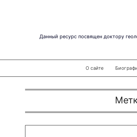
Перейти
к
содержимому
Данный ресурс посвящен доктору геол
О сайте
Биограф
Метк