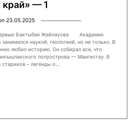
 край» — 1
 on
23.05.2025
интервью Бактыбая Жайлауова Академик
занимался наукой, геологией, но не только. В
енно любил историю. Он собирал все, что
ангышлакского полуострова — Мангистау. В
 стариков – легенды о…
nal
r
atsApp
Отправить