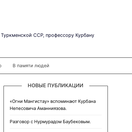
 Туркменской ССР, профессору Курбану
о
В памяти людей
НОВЫЕ ПУБЛИКАЦИИ
«Огни Мангистау» вспоминают Курбана
Непесовича Аманниязова.
Разговор с Нурмурадом Баубековым.