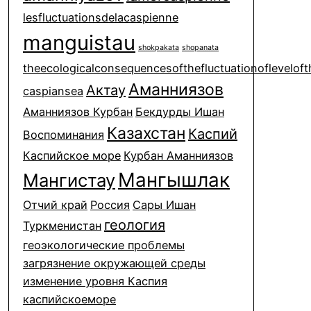
lesfluctuationsdelacaspienne
manguistau
shokpakata
shopanata
theecologicalconsequencesofthefluctuationofleveloft
Аманниязов
Актау
caspiansea
Аманниязов Курбан
Бекдурды Ишан
Казахстан
Каспий
Воспоминания
Каспийское море
Курбан Аманниязов
Мангышлак
Мангистау
Отчий край
Россия
Сары Ишан
геология
Туркменистан
геоэкологические проблемы
загрязнение окружающей среды
изменение уровня Каспия
каспийскоеморе