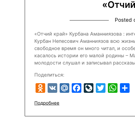
«Отчий
Posted
«Отчий край» Курбана Аманниязова : 
Курбан Непесович Аманниязов всю жизнь 
свободное время он много читал, и особ
касалось истории его малой родины – М
молодости слушал и записывал рассказы
Поделиться:
Odnoklassniki
VK
Mail.Ru
Facebook
LiveJour
Twitte
Wh
Подробнее