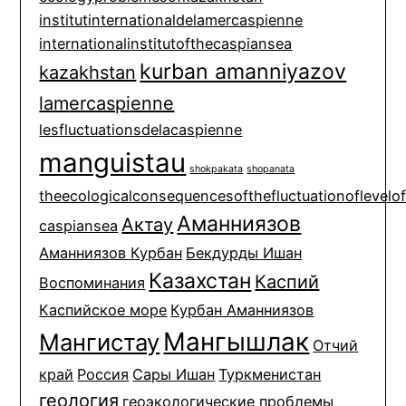
institutinternationaldelamercaspienne
internationalinstitutofthecaspiansea
kurban amanniyazov
kazakhstan
lamercaspienne
lesfluctuationsdelacaspienne
manguistau
shokpakata
shopanata
theecologicalconsequencesofthefluctuationoflevelo
Аманниязов
Актау
caspiansea
Аманниязов Курбан
Бекдурды Ишан
Казахстан
Каспий
Воспоминания
Каспийское море
Курбан Аманниязов
Мангышлак
Мангистау
Отчий
край
Россия
Сары Ишан
Туркменистан
геология
геоэкологические проблемы