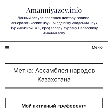
Перейти
Amanniyazov.info
к
содержимому
Данный ресурс посвящен доктору геолого-
минералогических наук, Академику Академии наук
Туркменской ССР, профессору Курбану Непесовичу
Аманниязову
Меню
Метка:
Ассамблея народов
Казахстана
Мой активный «референт»