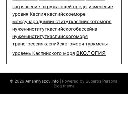
загрязнение окружающей среды
изменение
уровня Каспия
каспийскоеморе
международныйинституткаспийскогоморя
нуженинституткаспийскогобассейна
нуженинституткаспийскогоморя
трансгрессиякаспийскогоморя
туркмены
экология
уровень Каспийского моря
© 2026 Amanniyazov.info
| Powered by Superbs
Personal
Blog theme