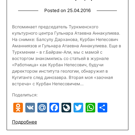
Posted on
25.04.2016
Вспоминает председатель Туркменского
культурного центра Гульнара Атаевна Аннакулиева.
На снимке: Балсулу Дарханова, Курбан Непесович
Аманниязов и Гульнара Атаевна Аннакулиева. Еще в
Туркмении – в г.Байрам-Али, мы с мамой с
восторгом знакомились со статьей в журнале
«Работница» как Курбан Непесович, будучи
директором института геологии, обнаружил в
Кугитанге след динозавра. Вторая моя «заочная
встреча» с Курбан Непесовичем…
Поделиться:
Odnoklassniki
VK
Mail.Ru
Facebook
LiveJournal
Twitter
WhatsA
Отпр
Подробнее