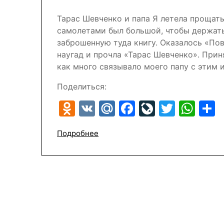
Тарас Шевченко и папа Я летела прощат
самолетами был большой, чтобы держать 
заброшенную туда книгу. Оказалось «По
наугад и прочла «Тарас Шевченко». Прин
как много связывало моего папу с этим 
Поделиться:
Odnoklassniki
VK
Mail.Ru
Facebook
LiveJour
Twitte
Wh
Подробнее