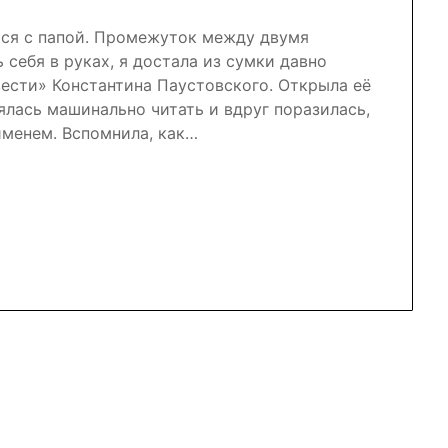
ься с папой. Промежуток между двумя
себя в руках, я достала из сумки давно
вести» Константина Паустовского. Открыла её
ялась машинально читать и вдруг поразилась,
именем. Вспомнила, как…
nal
r
atsApp
Отправить