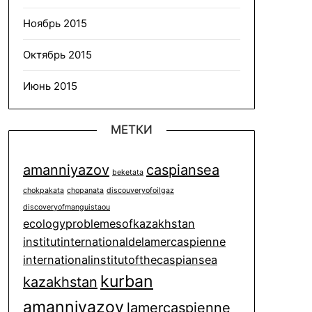
Ноябрь 2015
Октябрь 2015
Июнь 2015
МЕТКИ
amanniyazov
caspiansea
beketata
chokpakata
chopanata
discouveryofoilgaz
discoveryofmanguistaou
ecologyproblemesofkazakhstan
institutinternationaldelamercaspienne
internationalinstitutofthecaspiansea
kurban
kazakhstan
amanniyazov
lamercaspienne