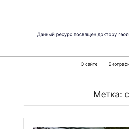
Перейти
к
содержимому
Данный ресурс посвящен доктору геол
О сайте
Биограф
Метка:
c