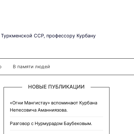
 Туркменской ССР, профессору Курбану
о
В памяти людей
НОВЫЕ ПУБЛИКАЦИИ
«Огни Мангистау» вспоминают Курбана
Непесовича Аманниязова.
Разговор с Нурмурадом Баубековым.