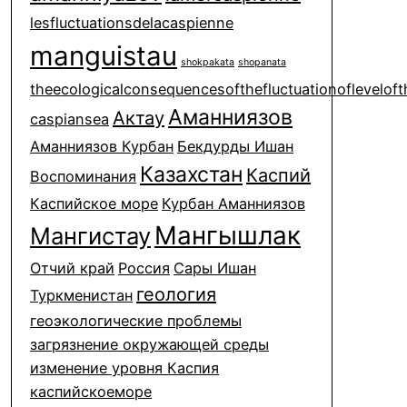
lesfluctuationsdelacaspienne
manguistau
shokpakata
shopanata
theecologicalconsequencesofthefluctuationofleveloft
Аманниязов
Актау
caspiansea
Аманниязов Курбан
Бекдурды Ишан
Казахстан
Каспий
Воспоминания
Каспийское море
Курбан Аманниязов
Мангышлак
Мангистау
Отчий край
Россия
Сары Ишан
геология
Туркменистан
геоэкологические проблемы
загрязнение окружающей среды
изменение уровня Каспия
каспийскоеморе