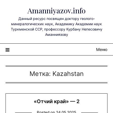
Перейти
Amanniyazov.info
к
содержимому
Данный ресурс посвящен доктору геолого-
минералогических наук, Академику Академии наук
Туркменской ССР, профессору Курбану Непесовичу
Аманниязову
Меню
Метка:
Kazahstan
«Отчий край» — 2
Posted on
24.05.2025