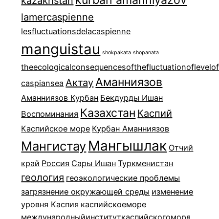
kurban amanniyazov
kazakhstan
lamercaspienne
lesfluctuationsdelacaspienne
manguistau
shokpakata
shopanata
theecologicalconsequencesofthefluctuationoflevelo
Аманниязов
Актау
caspiansea
Аманниязов Курбан
Бекдурды Ишан
Казахстан
Каспий
Воспоминания
Каспийское море
Курбан Аманниязов
Мангышлак
Мангистау
Отчий
край
Россия
Сары Ишан
Туркменистан
геология
геоэкологические проблемы
загрязнение окружающей среды
изменение
уровня Каспия
каспийскоеморе
международныйинституткаспийскогоморя