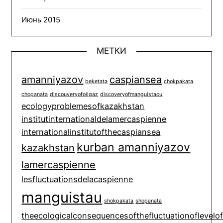
Июнь 2015
МЕТКИ
amanniyazov
caspiansea
beketata
chokpakata
chopanata
discouveryofoilgaz
discoveryofmanguistaou
ecologyproblemesofkazakhstan
institutinternationaldelamercaspienne
internationalinstitutofthecaspiansea
kurban amanniyazov
kazakhstan
lamercaspienne
lesfluctuationsdelacaspienne
manguistau
shokpakata
shopanata
theecologicalconsequencesofthefluctuationoflevelo