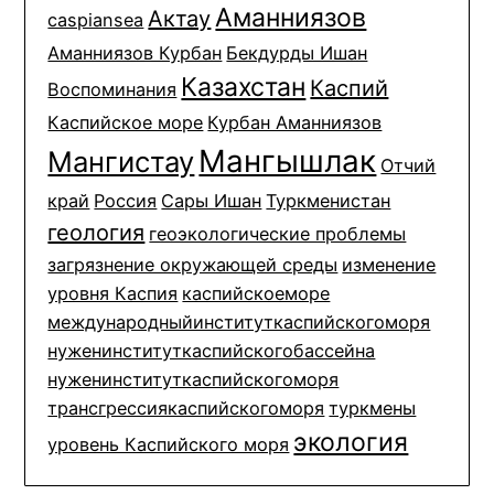
Аманниязов
Актау
caspiansea
Аманниязов Курбан
Бекдурды Ишан
Казахстан
Каспий
Воспоминания
Каспийское море
Курбан Аманниязов
Мангышлак
Мангистау
Отчий
край
Россия
Сары Ишан
Туркменистан
геология
геоэкологические проблемы
загрязнение окружающей среды
изменение
уровня Каспия
каспийскоеморе
международныйинституткаспийскогоморя
нуженинституткаспийскогобассейна
нуженинституткаспийскогоморя
трансгрессиякаспийскогоморя
туркмены
экология
уровень Каспийского моря