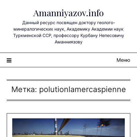
Перейти
Amanniyazov.info
к
содержимому
Данный ресурс посвящен доктору геолого-
минералогических наук, Академику Академии наук
Туркменской ССР, профессору Курбану Непесовичу
Аманниязову
Меню
Метка:
polutionlamercaspienne