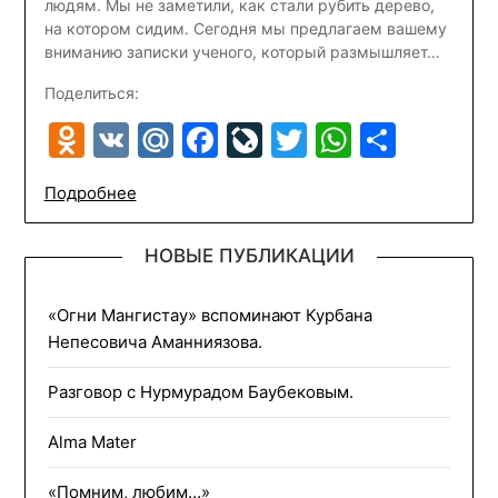
людям. Мы не заметили, как стали рубить дерево,
на котором сидим. Сегодня мы предлагаем вашему
вниманию записки ученого, который размышляет…
Поделиться:
Odnoklassniki
VK
Mail.Ru
Facebook
LiveJournal
Twitter
WhatsA
Отпр
Подробнее
НОВЫЕ ПУБЛИКАЦИИ
«Огни Мангистау» вспоминают Курбана
Непесовича Аманниязова.
Разговор с Нурмурадом Баубековым.
Alma Mater
«Помним, любим…»