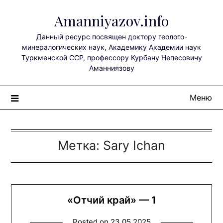
Перейти
Amanniyazov.info
к
содержимому
Данный ресурс посвящен доктору геолого-
минералогических наук, Академику Академии наук
Туркменской ССР, профессору Курбану Непесовичу
Аманниязову
Меню
Метка:
Sary Ichan
«Отчий край» — 1
Posted on
23.05.2025