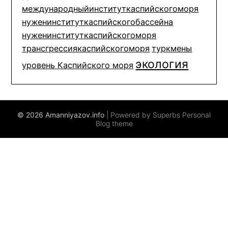
международныйинституткаспийскогоморя
нуженинституткаспийскогобассейна
нуженинституткаспийскогоморя
трансгрессиякаспийскогоморя
туркмены
экология
уровень Каспийского моря
© 2026 Amanniyazov.info
| Powered by Superbs
Personal
Blog theme