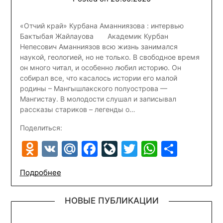
«Отчий край» Курбана Аманниязова : интервью
Бактыбая Жайлауова Академик Курбан
Непесович Аманниязов всю жизнь занимался
наукой, геологией, но не только. В свободное время
он много читал, и особенно любил историю. Он
собирал все, что касалось истории его малой
родины – Мангышлакского полуострова —
Мангистау. В молодости слушал и записывал
рассказы стариков – легенды о…
Поделиться:
Odnoklassniki
VK
Mail.Ru
Facebook
LiveJournal
Twitter
WhatsA
Отпр
Подробнее
НОВЫЕ ПУБЛИКАЦИИ