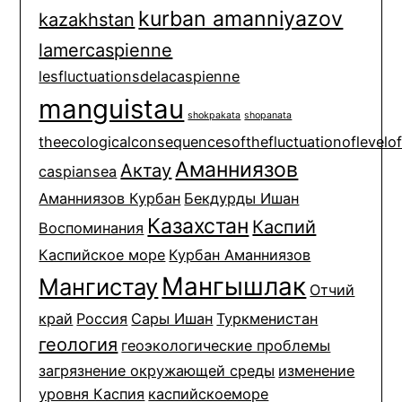
kurban amanniyazov
kazakhstan
lamercaspienne
lesfluctuationsdelacaspienne
manguistau
shokpakata
shopanata
theecologicalconsequencesofthefluctuationoflevelo
Аманниязов
Актау
caspiansea
Аманниязов Курбан
Бекдурды Ишан
Казахстан
Каспий
Воспоминания
Каспийское море
Курбан Аманниязов
Мангышлак
Мангистау
Отчий
край
Россия
Сары Ишан
Туркменистан
геология
геоэкологические проблемы
загрязнение окружающей среды
изменение
уровня Каспия
каспийскоеморе