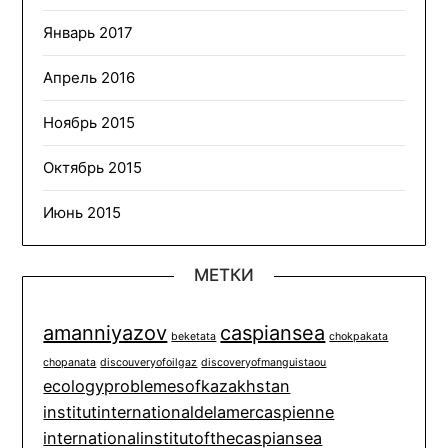
Январь 2017
Апрель 2016
Ноябрь 2015
Октябрь 2015
Июнь 2015
МЕТКИ
amanniyazov
caspiansea
beketata
chokpakata
chopanata
discouveryofoilgaz
discoveryofmanguistaou
ecologyproblemesofkazakhstan
institutinternationaldelamercaspienne
internationalinstitutofthecaspiansea