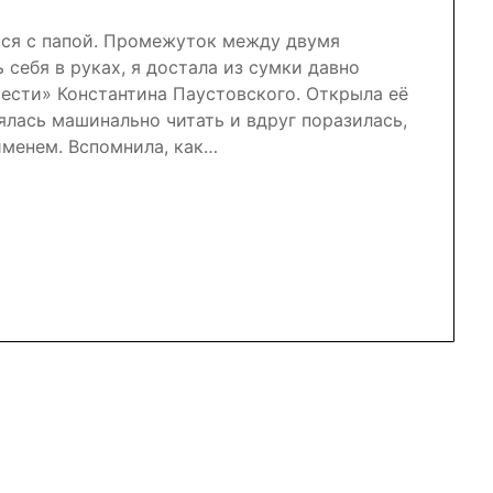
ься с папой. Промежуток между двумя
себя в руках, я достала из сумки давно
вести» Константина Паустовского. Открыла её
ялась машинально читать и вдруг поразилась,
именем. Вспомнила, как…
nal
r
atsApp
Отправить