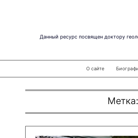
Перейти
к
содержимому
Данный ресурс посвящен доктору геол
О сайте
Биограф
Метка