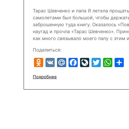
Тарас Шевченко и папа Я летела прощат
самолетами был большой, чтобы держать 
заброшенную туда книгу. Оказалось «По
наугад и прочла «Тарас Шевченко». Прин
как много связывало моего папу с этим 
Поделиться:
Odnoklassniki
VK
Mail.Ru
Facebook
LiveJour
Twitte
Wh
Подробнее