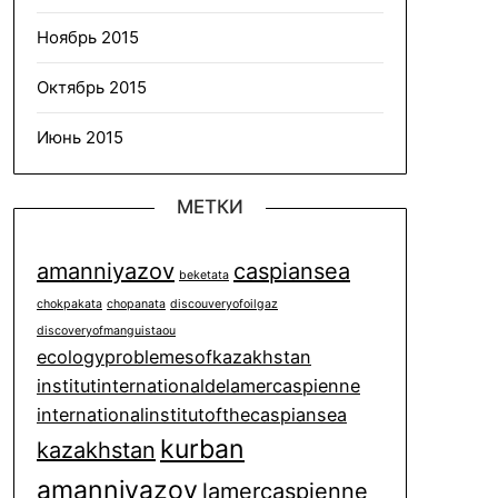
Ноябрь 2015
Октябрь 2015
Июнь 2015
МЕТКИ
amanniyazov
caspiansea
beketata
chokpakata
chopanata
discouveryofoilgaz
discoveryofmanguistaou
ecologyproblemesofkazakhstan
institutinternationaldelamercaspienne
internationalinstitutofthecaspiansea
kurban
kazakhstan
amanniyazov
lamercaspienne