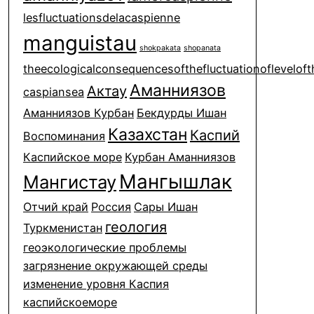
lesfluctuationsdelacaspienne
manguistau
shokpakata
shopanata
theecologicalconsequencesofthefluctuationofleveloft
Аманниязов
Актау
caspiansea
Аманниязов Курбан
Бекдурды Ишан
Казахстан
Каспий
Воспоминания
Каспийское море
Курбан Аманниязов
Мангышлак
Мангистау
Отчий край
Россия
Сары Ишан
геология
Туркменистан
геоэкологические проблемы
загрязнение окружающей среды
изменение уровня Каспия
каспийскоеморе