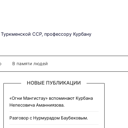
 Туркменской ССР, профессору Курбану
о
В памяти людей
НОВЫЕ ПУБЛИКАЦИИ
«Огни Мангистау» вспоминают Курбана
Непесовича Аманниязова.
Разговор с Нурмурадом Баубековым.